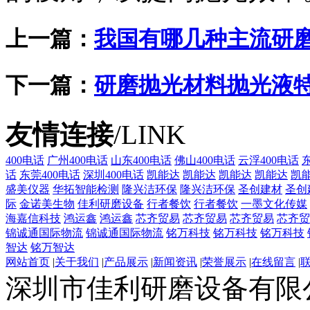
上一篇：
我国有哪几种主流研
下一篇：
研磨抛光材料抛光液
友情连接
/LINK
400电话
广州400电话
山东400电话
佛山400电话
云浮400电话
话
东莞400电话
深圳400电话
凯能达
凯能达
凯能达
凯能达
凯
盛美仪器
华拓智能检测
隆兴洁环保
隆兴洁环保
圣创建材
圣创
际
金诺美生物
佳利研磨设备
行者餐饮
行者餐饮
一墨文化传媒
海嘉信科技
鸿运鑫
鸿运鑫
芯齐贸易
芯齐贸易
芯齐贸易
芯齐贸
锦诚通国际物流
锦诚通国际物流
铭万科技
铭万科技
铭万科技
智达
铭万智达
网站首页
|
关于我们
|
产品展示
|
新闻资讯
|
荣誉展示
|
在线留言
|
深圳市佳利研磨设备有限公司 